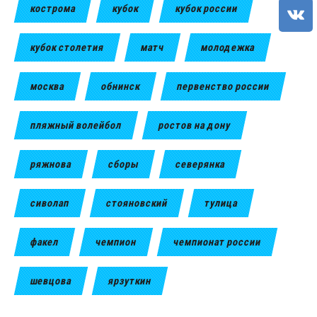
кострома
кубок
кубок россии
кубок столетия
матч
молодежка
москва
обнинск
первенство россии
пляжный волейбол
ростов на дону
ряжнова
сборы
северянка
сиволап
стояновский
тулица
факел
чемпион
чемпионат россии
шевцова
ярзуткин