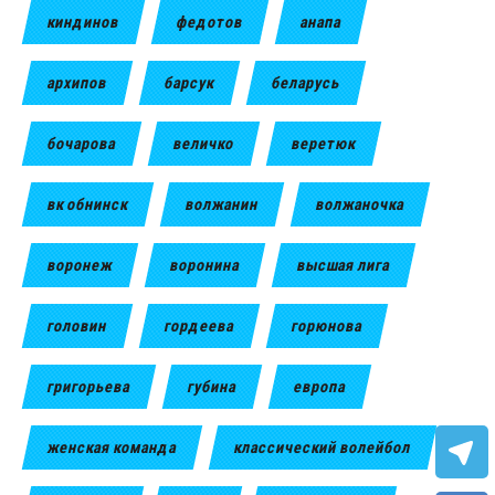
киндинов
федотов
анапа
архипов
барсук
беларусь
бочарова
величко
веретюк
вк обнинск
волжанин
волжаночка
воронеж
воронина
высшая лига
головин
гордеева
горюнова
григорьева
губина
европа
женская команда
классический волейбол