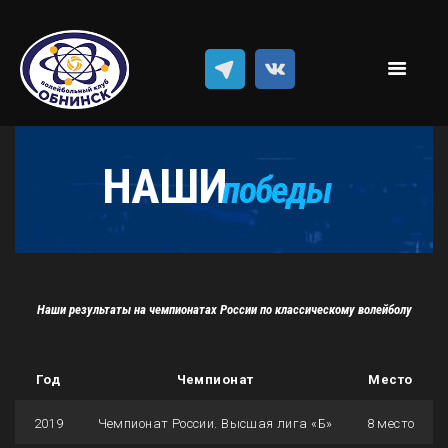
Новости
Классический волейбол
Пляжный волейбол
Достижения
Команда
НАШИ
победы
Результаты
Наши результаты на чемпионатах России по классическому волейболу
Год
Чемпионат
Место
2019
Чемпионат России. Высшая лига «Б»
8 место