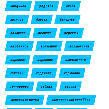
киндинов
федотов
анапа
архипов
барсук
беларусь
бочарова
величко
веретюк
вк обнинск
волжанин
волжаночка
воронеж
воронина
высшая лига
головин
гордеева
горюнова
григорьева
губина
европа
женская команда
классический волейбол