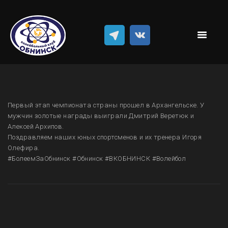
Новости
Классический волейбол
Пляжный волейбол
Достижения
Команда
Результаты
Первый этап чемпионата страны прошел в Архангельске. У
мужчин золотые награды выиграли Дмитрий Веретюк и
Алексей Архипов.
Поздравляем наших юных спортсменов и их тренера Игоря
Олефира.
#БолеемЗаОбнинск #Обнинск #ВКОБНИНСК #Волейбол