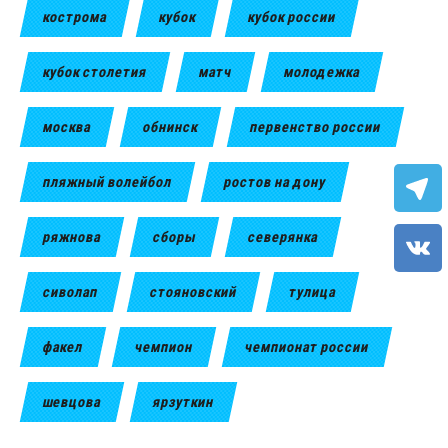
кострома
кубок
кубок россии
кубок столетия
матч
молодежка
москва
обнинск
первенство россии
пляжный волейбол
ростов на дону
ряжнова
сборы
северянка
сиволап
стояновский
тулица
факел
чемпион
чемпионат россии
шевцова
ярзуткин