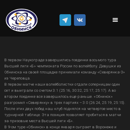
Новости
Классический волейбол
Пляжный волейбол
Достижения
Команда
Результаты
В первом Наукограде завершились поединки восьмого тура
Высшей лиги «Б» чемпионата России по волейболу. Девушки из
Обнинска на своей площадке принимали команду «Северянка-3»
из Череповца.
В первом матче наши волейболистки отдали соперницам один
сет и выиграли со счетом 3:1 (25:16, 30:32, 25:17, 25:17). А во
втором поединке все завершилось еще раньше. «Обнинск»
разгромил «Северянку» в трех партиях – 3:0 (26:24, 25:19, 25:15).
После этих двух побед наш клуб поднялся на четвертое место в
турнирной таблице. Эта позиция позволяет пробиться в матчи
за призовые места Высшей лиги «Б».
В 9-ом туре «Обнинск» в конце января сыграет в Воронеже и