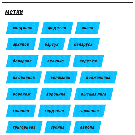
метки
киндинов
федотов
анапа
архипов
барсук
беларусь
бочарова
величко
веретюк
вк обнинск
волжанин
волжаночка
воронеж
воронина
высшая лига
головин
гордеева
горюнова
григорьева
губина
европа