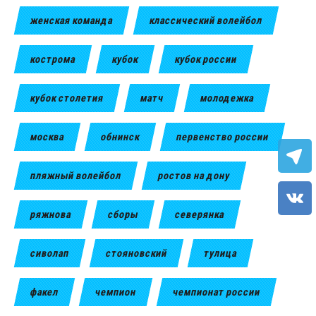
женская команда
классический волейбол
кострома
кубок
кубок россии
кубок столетия
матч
молодежка
москва
обнинск
первенство россии
пляжный волейбол
ростов на дону
ряжнова
сборы
северянка
сиволап
стояновский
тулица
факел
чемпион
чемпионат россии