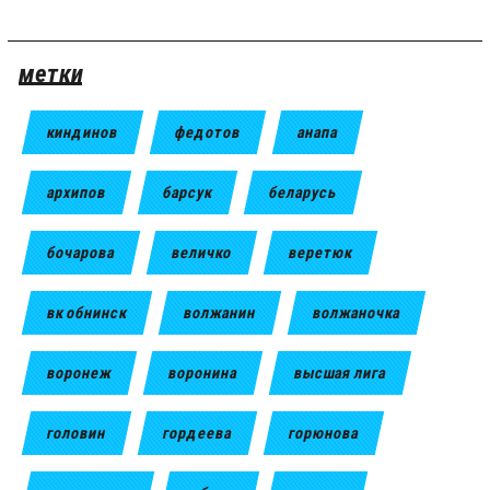
метки
киндинов
федотов
анапа
архипов
барсук
беларусь
бочарова
величко
веретюк
вк обнинск
волжанин
волжаночка
воронеж
воронина
высшая лига
головин
гордеева
горюнова