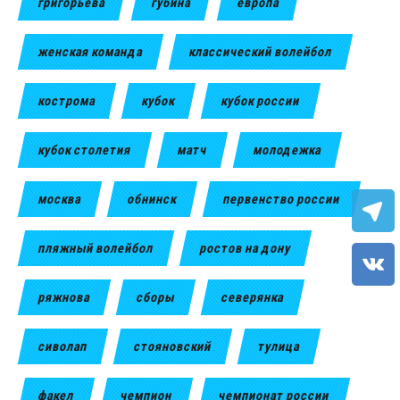
григорьева
губина
европа
женская команда
классический волейбол
кострома
кубок
кубок россии
кубок столетия
матч
молодежка
москва
обнинск
первенство россии
пляжный волейбол
ростов на дону
ряжнова
сборы
северянка
сиволап
стояновский
тулица
факел
чемпион
чемпионат россии