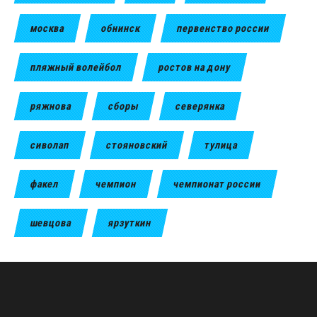
москва
обнинск
первенство россии
пляжный волейбол
ростов на дону
ряжнова
сборы
северянка
сиволап
стояновский
тулица
факел
чемпион
чемпионат россии
шевцова
ярзуткин